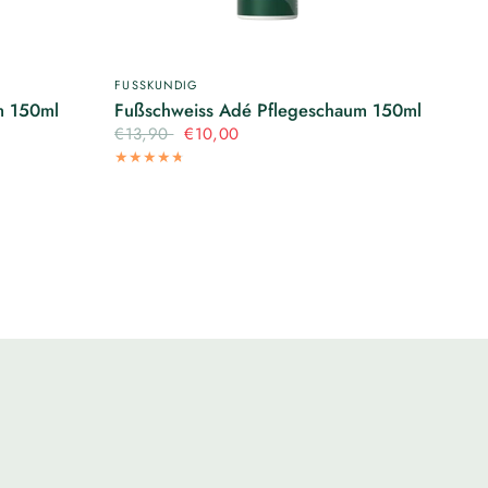
Γ
FUSSKUNDIG
m 150ml
Fußschweiss Adé Pflegeschaum 150ml
€13,90
€10,00